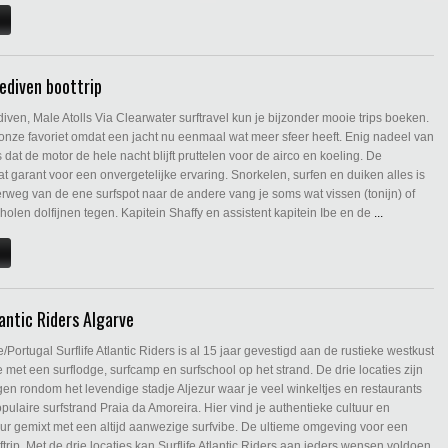
lediven boottrip
diven, Male Atolls Via Clearwater surftravel kun je bijzonder mooie trips boeken.
 onze favoriet omdat een jacht nu eenmaal wat meer sfeer heeft. Enig nadeel van
s dat de motor de hele nacht blijft pruttelen voor de airco en koeling. De
t garant voor een onvergetelijke ervaring. Snorkelen, surfen en duiken alles is
rweg van de ene surfspot naar de andere vang je soms wat vissen (tonijn) of
holen dolfijnen tegen. Kapitein Shaffy en assistent kapitein Ibe en de
...
lantic Riders Algarve
e/Portugal Surflife Atlantic Riders is al 15 jaar gevestigd aan de rustieke westkust
 met een surflodge, surfcamp en surfschool op het strand. De drie locaties zijn
en rondom het levendige stadje Aljezur waar je veel winkeltjes en restaurants
opulaire surfstrand Praia da Amoreira. Hier vind je authentieke cultuur en
uur gemixt met een altijd aanwezige surfvibe. De ultieme omgeving voor een
trip. Met de drie locaties kan Surflife Atlantic Riders aan ieders wensen voldoen.