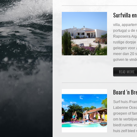
Surfvilla 
villa, apparte
portugal u de
Raposeira Alga
rustige dorpje
gelegen voor z
meer dan 20 su
golven te vin
READ MORE
Board ‘n B
Surf huis /Fr
Labenne Ocean 
groepen of fam
om te verblijv
biedt ruimte v
huis zelf bied