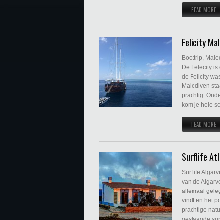
READ MORE
Felicity Ma
Boottrip, Male
De Felecity is
de Felicity wa
Malediven staa
prachtig. Onde
kom je hele sc
READ MORE
Surflife At
Surflife Algarv
van de Algarve
allemaal geleg
vindt en het p
prachtige nat
geslaagde surf