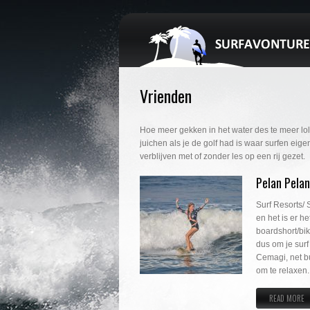
Vrienden
Hoe meer gekken in het water des te meer lo
juichen als je de golf had is waar surfen ei
verblijven met of zonder les op een rij gezet.
Pelan Pelan
Surf Resorts/ 
en het is er h
boardshort/bik
dus om je surf
Cemagi, net bu
om te relaxen
READ MORE