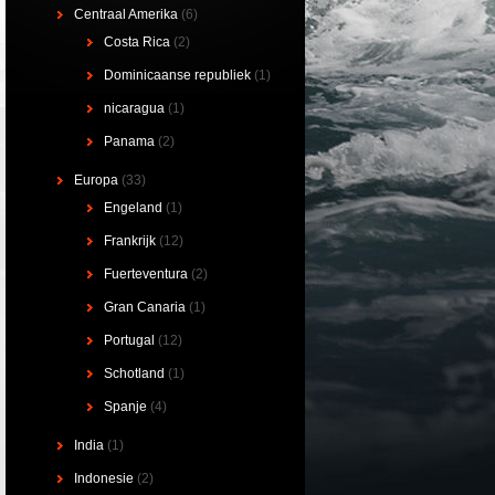
Centraal Amerika
(6)
Costa Rica
(2)
Dominicaanse republiek
(1)
nicaragua
(1)
Panama
(2)
Europa
(33)
Engeland
(1)
Frankrijk
(12)
Fuerteventura
(2)
Gran Canaria
(1)
Portugal
(12)
Schotland
(1)
Spanje
(4)
India
(1)
Indonesie
(2)