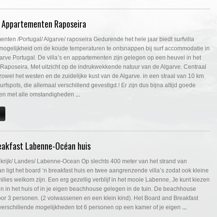
en Appartementen Raposeira
menten /Portugal/ Algarve/ raposeira Gedurende het hele jaar biedt surfvilla
 mogelijkheid om de koude temperaturen te ontsnappen bij surf accommodatie in
rve Portugal. De villa’s en appartementen zijn gelegen op een heuvel in het
 Raposeira. Met uitzicht op de indrukwekkende natuur van de Algarve. Centraal
owel het westen en de zuidelijke kust van de Algarve. in een straal van 10 km
rfspots, die allemaal verschillend gevestigd.! Er zijn dus bijna altijd goede
den met alle omstandigheden
...
reakfast Labenne-Océan huis
ankrijk/ Landes/ Labenne-Ocean Op slechts 400 meter van het strand van
ligt het board ‘n breakfast huis en twee aangrenzende villa’s zodat ook kleine
ilies welkom zijn. Een erg gezellig verblijf in het mooie Labenne, Je kunt kiezen
en in het huis of in je eigen beachhouse gelegen in de tuin. De beachhouse
oor 3 personen. (2 volwassenen en een klein kind). Het Board and Breakfast
 verschillende mogelijkheden tot 6 personen op een kamer of je eigen
...