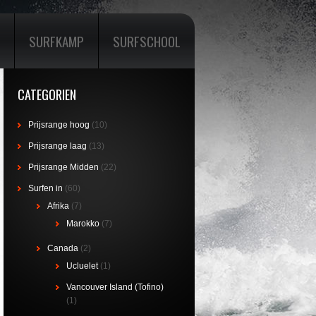
SURFKAMP
SURFSCHOOL
CATEGORIEN
Prijsrange hoog
(10)
Prijsrange laag
(13)
Prijsrange Midden
(22)
Surfen in
(60)
Afrika
(7)
Marokko
(7)
Canada
(2)
Ucluelet
(1)
Vancouver Island (Tofino)
(1)