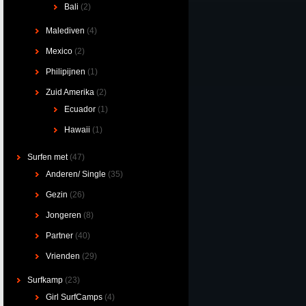
Bali
(2)
Malediven
(4)
Mexico
(2)
Philipijnen
(1)
Zuid Amerika
(2)
Ecuador
(1)
Hawaii
(1)
Surfen met
(47)
Anderen/ Single
(35)
Gezin
(26)
Jongeren
(8)
Partner
(40)
Vrienden
(29)
Surfkamp
(23)
Girl SurfCamps
(4)