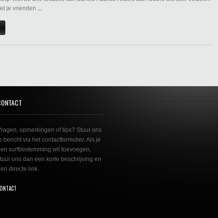
et je vrienden
...
CONTACT
ragen, opmerkingen of tips? Stuur ons
e bericht via het contactformulier. Als je
en surfbestemming wil toevoegen,
tuur ons dan een korte beschrijving en
en directe link.
ONTACT