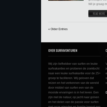
Wil je graag m
READ MORE
« Older Entries
OVER SURFAVONTUREN
Wij zijn liefhebber van surfen en leuke
V
surfvakanties en proberen de zoektocht
j
naar een leuke surfvakantie voor de 25+
e
groep te faciliteren. Wij geloven dat
s
reizen en het verkennen van de wereld
e
door middel van surfen een van de
C
mooiste ervaringen is in het leven. Een
zijn met de natuur, op jacht naar golven
en het delen van de passie voor surfen
met onze vrienden en familie brengt een