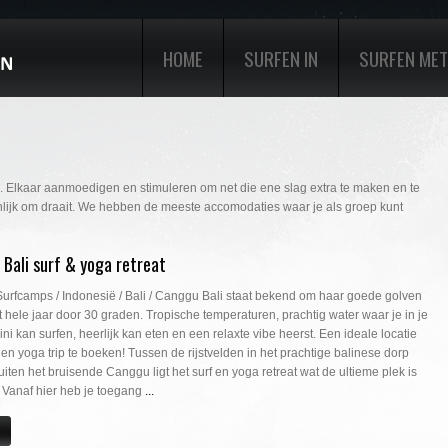
HOME
SURFEN IN
SURFEN MET
l. Elkaar aanmoedigen en stimuleren om net die ene slag extra te maken en te
genlijk om draait. We hebben de meeste accomodaties waar je als groep kunt
 Bali surf & yoga retreat
Surfcamps / Indonesië / Bali / Canggu Bali staat bekend om haar goede golven
et hele jaar door 30 graden. Tropische temperaturen, prachtig water waar je in je
ini kan surfen, heerlijk kan eten en een relaxte vibe heerst. Een ideale locatie
 en yoga trip te boeken! Tussen de rijstvelden in het prachtige balinese dorp
iten het bruisende Canggu ligt het surf en yoga retreat wat de ultieme plek is
. Vanaf hier heb je toegang
...