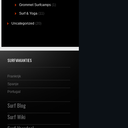
Grommet Surfcamps
(1)
Surf & Yoga
(11)
Uncategorized
(20)
SURFVAKANTIES
Frankrijk
Spanje
Portugal
Surf Blog
Surf Wiki