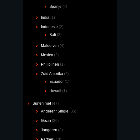
Spanje
(4)
India
(1)
Indonesie
(2)
Bali
(2)
Malediven
(4)
Mexico
(2)
Philipijnen
(1)
Zuid Amerika
(2)
Ecuador
(1)
Hawaii
(1)
Surfen met
(47)
Anderen/ Single
(35)
Gezin
(26)
Jongeren
(8)
Partner
(40)