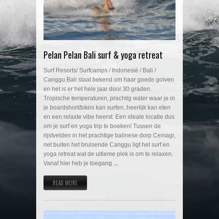
Pelan Pelan Bali surf & yoga retreat
Surf Resorts/ Surfcamps / Indonesië / Bali /
Canggu Bali staat bekend om haar goede golven
en het is er het hele jaar door 30 graden.
Tropische temperaturen, prachtig water waar je in
je boardshort/bikini kan surfen, heerlijk kan eten
en een relaxte vibe heerst. Een ideale locatie dus
om je surf en yoga trip te boeken! Tussen de
rijstvelden in het prachtige balinese dorp Cemagi,
net buiten het bruisende Canggu ligt het surf en
yoga retreat wat de ultieme plek is om te relaxen.
Vanaf hier heb je toegang
...
READ MORE