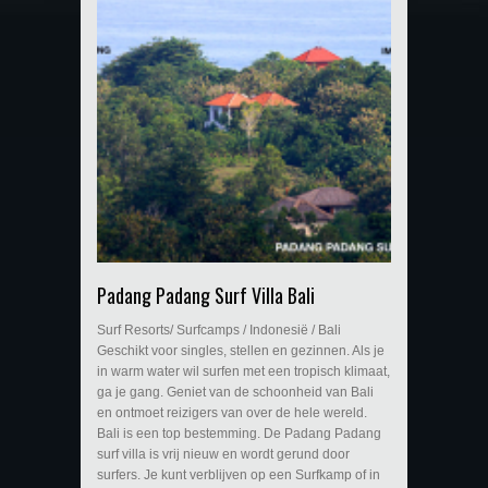
Padang Padang Surf Villa Bali
Surf Resorts/ Surfcamps / Indonesië / Bali
Geschikt voor singles, stellen en gezinnen. Als je
in warm water wil surfen met een tropisch klimaat,
ga je gang. Geniet van de schoonheid van Bali
en ontmoet reizigers van over de hele wereld.
Bali is een top bestemming. De Padang Padang
surf villa is vrij nieuw en wordt gerund door
surfers. Je kunt verblijven op een Surfkamp of in