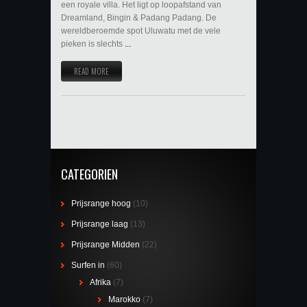
een royale villa. Het ligt op loopafstand van
Dreamland, Bingin & Padang Padang. De
wereldberoemde spot Uluwatu met de vele
pieken is slechts
...
READ MORE
CATEGORIEN
Prijsrange hoog
(10)
Prijsrange laag
(13)
Prijsrange Midden
(22)
Surfen in
(60)
Afrika
(7)
Marokko
(7)