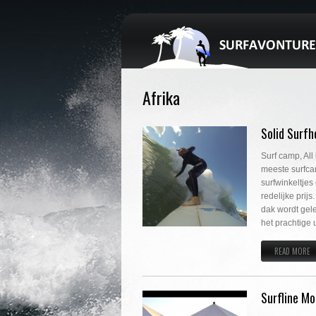
Afrika
Solid Surf
Surf camp, All
meeste surfcam
surfwinkeltjes
redelijke prijs
dak wordt gele
het prachtige 
READ MORE
Surfline M