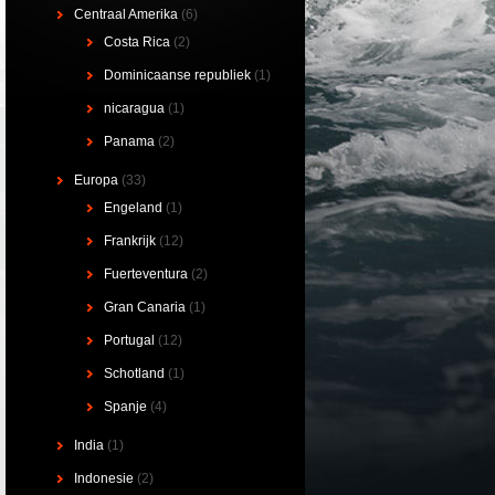
Centraal Amerika
(6)
Costa Rica
(2)
Dominicaanse republiek
(1)
nicaragua
(1)
Panama
(2)
Europa
(33)
Engeland
(1)
Frankrijk
(12)
Fuerteventura
(2)
Gran Canaria
(1)
Portugal
(12)
Schotland
(1)
Spanje
(4)
India
(1)
Indonesie
(2)