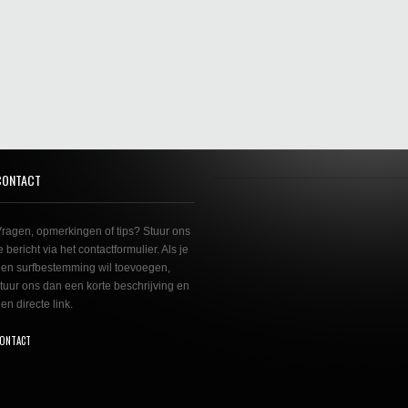
CONTACT
ragen, opmerkingen of tips? Stuur ons
e bericht via het contactformulier. Als je
en surfbestemming wil toevoegen,
tuur ons dan een korte beschrijving en
en directe link.
ONTACT