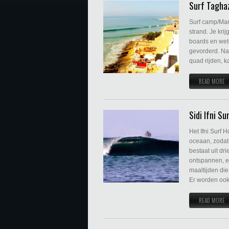
Surf Tagha
Surf camp/Mar
strand. Je kri
boards en wets
gevorderd. Naa
quad rijden, k
READ MORE
Sidi Ifni S
Het Ifni Surf H
oceaan, zodat 
bestaat uit dr
ontspannen, ee
maaltijden die
Er worden ook
READ MORE