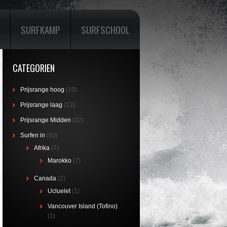
SURFKAMP
SURFSCHOOL
CATEGORIEN
Prijsrange hoog
(10)
Prijsrange laag
(13)
Prijsrange Midden
(22)
Surfen in
(60)
Afrika
(7)
Marokko
(7)
Canada
(2)
Ucluelet
(1)
Vancouver Island (Tofino)
(1)