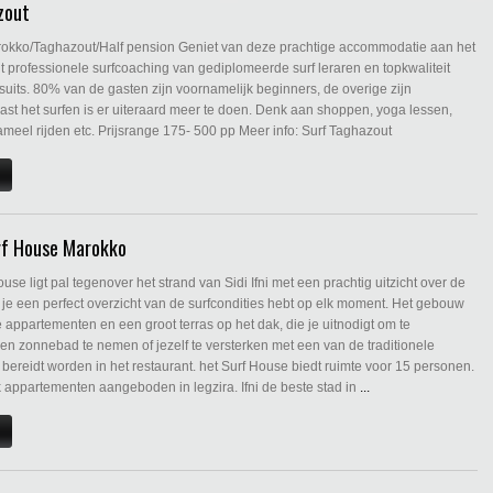
zout
okko/Taghazout/Half pension Geniet van deze prachtige accommodatie aan het
jgt professionele surfcoaching van gediplomeerde surf leraren en topkwaliteit
uits. 80% van de gasten zijn voornamelijk beginners, de overige zijn
st het surfen is er uiteraard meer te doen. Denk aan shoppen, yoga lessen,
ameel rijden etc. Prijsrange 175- 500 pp Meer info: Surf Taghazout
urf House Marokko
ouse ligt pal tegenover het strand van Sidi Ifni met een prachtig uitzicht over de
je een perfect overzicht van de surfcondities hebt op elk moment. Het gebouw
ie appartementen en een groot terras op het dak, die je uitnodigt om te
n zonnebad te nemen of jezelf te versterken met een van de traditionele
 bereidt worden in het restaurant. het Surf House biedt ruimte voor 15 personen.
 appartementen aangeboden in legzira. Ifni de beste stad in
...