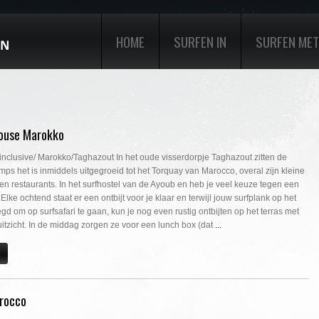
HOME
SURFEN IN
SURFEN MET
house Marokko
 inclusive/ Marokko/Taghazout In het oude visserdorpje Taghazout zitten de
ps het is inmiddels uitgegroeid tot het Torquay van Marocco, overal zijn kleine
 en restaurants. In het surfhostel van de Ayoub en heb je veel keuze tegen een
. Elke ochtend staat er een ontbijt voor je klaar en terwijl jouw surfplank op het
gd om op surfsafari te gaan, kun je nog even rustig ontbijten op het terras met
uitzicht. In de middag zorgen ze voor een lunch box (dat
...
orocco