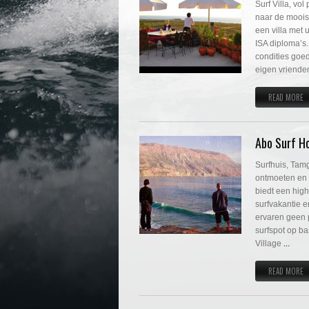
Surf Villa, vo
naar de mooist
een villa met 
ISA diploma’s.
condities goed
eigen vrienden 
READ MORE
Abo Surf H
Surfhuis, Tamg
ontmoeten en 
biedt een high
surfvakantie e
ervaren geen p
surfspot op b
Village
...
READ MORE