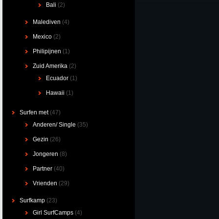
Bali
(2)
Malediven
(4)
Mexico
(2)
Philipijnen
(1)
Zuid Amerika
(2)
Ecuador
(1)
Hawaii
(1)
Surfen met
(47)
Anderen/ Single
(35)
Gezin
(26)
Jongeren
(8)
Partner
(40)
Vrienden
(29)
Surfkamp
(23)
Girl SurfCamps
(4)