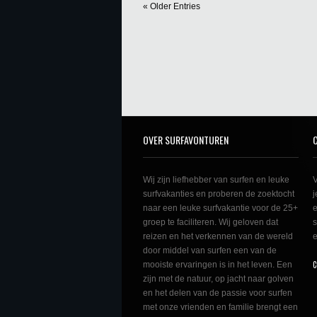
« Older Entries
OVER SURFAVONTUREN
Wij zijn liefhebber van surfen en leuke
V
surfvakanties en proberen de zoektocht
j
naar een leuke surfvakantie voor de 25+
e
groep te faciliteren. Wij geloven dat
s
reizen en het verkennen van de wereld
e
door middel van surfen een van de
C
mooiste ervaringen is in het leven. Een
zijn met de natuur, op jacht naar golven
en het delen van de passie voor surfen
met onze vrienden en familie brengt een