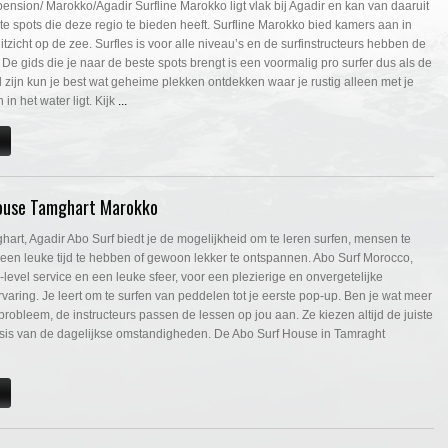
l pension/ Marokko/Agadir Surfline Marokko ligt vlak bij Agadir en kan van daaruit
e spots die deze regio te bieden heeft. Surfline Marokko bied kamers aan in
uitzicht op de zee. Surfles is voor alle niveau’s en de surfinstructeurs hebben de
 De gids die je naar de beste spots brengt is een voormalig pro surfer dus als de
 zijn kun je best wat geheime plekken ontdekken waar je rustig alleen met je
in het water ligt. Kijk
...
ouse Tamghart Marokko
hart, Agadir Abo Surf biedt je de mogelijkheid om te leren surfen, mensen te
een leuke tijd te hebben of gewoon lekker te ontspannen. Abo Surf Morocco,
-level service en een leuke sfeer, voor een plezierige en onvergetelijke
rvaring. Je leert om te surfen van peddelen tot je eerste pop-up. Ben je wat meer
robleem, de instructeurs passen de lessen op jou aan. Ze kiezen altijd de juiste
asis van de dagelijkse omstandigheden. De Abo Surf House in Tamraght