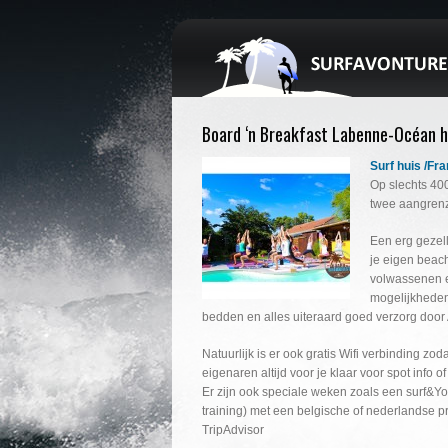
Board ‘n Breakfast Labenne-Océan h
Surf huis /Fr
Op slechts 400
twee aangrenze
Een erg gezell
je eigen beac
volwassenen en
mogelijkheden
bedden en alles uiteraard goed verzorg door
Natuurlijk is er ook gratis Wifi verbinding zoda
eigenaren altijd voor je klaar voor spot info o
Er zijn ook speciale weken zoals een surf&Yog
training) met een belgische of nederlandse 
TripAdvisor