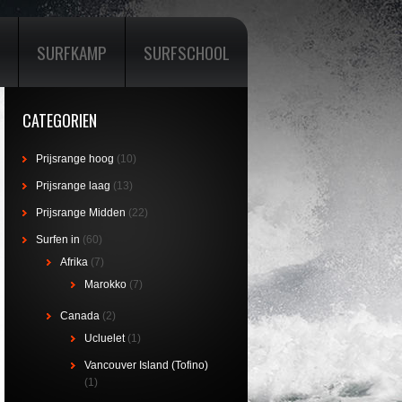
SURFKAMP
SURFSCHOOL
CATEGORIEN
Prijsrange hoog
(10)
Prijsrange laag
(13)
Prijsrange Midden
(22)
Surfen in
(60)
Afrika
(7)
Marokko
(7)
Canada
(2)
Ucluelet
(1)
Vancouver Island (Tofino)
(1)