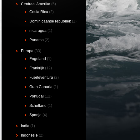
Centraal Amerika
(6)
Costa Rica
(2)
Dominicaanse republiek
(1)
nicaragua
(1)
Panama
(2)
Europa
(33)
Engeland
(1)
Frankrijk
(12)
Fuerteventura
(2)
Gran Canaria
(1)
Portugal
(12)
Schotland
(1)
Spanje
(4)
India
(1)
Indonesie
(2)