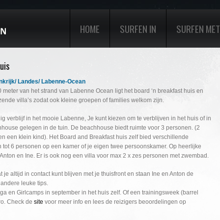
HOME
SURFEN IN
SURFEN MET
uis
ankrijk/ Landes/ Labenne-Ocean
 meter van het strand van Labenne Ocean ligt het board ‘n breakfast huis en
nde villa’s zodat ook kleine groepen of families welkom zijn.
ig verblijf in het mooie Labenne, Je kunt kiezen om te verblijven in het huis of in
hhouse gelegen in de tuin. De beachhouse biedt ruimte voor 3 personen. (2
 een klein kind). Het Board and Breakfast huis zelf bied verschillende
 tot 6 personen op een kamer of je eigen twee persoonskamer. Op heerlijke
 Anton en Ine. Er is ook nog een villa voor max 2 x zes personen met zwembad.
t je altijd in contact kunt blijven met je thuisfront en staan Ine en Anton de
f andere leuke tips.
a en Girlcamps in september in het huis zelf. Of een trainingsweek (barrel
pro. Check de
site
voor meer info en lees de reizigers beoordelingen op