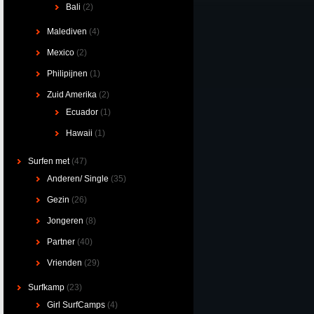
Bali
(2)
Malediven
(4)
Mexico
(2)
Philipijnen
(1)
Zuid Amerika
(2)
Ecuador
(1)
Hawaii
(1)
Surfen met
(47)
Anderen/ Single
(35)
Gezin
(26)
Jongeren
(8)
Partner
(40)
Vrienden
(29)
Surfkamp
(23)
Girl SurfCamps
(4)