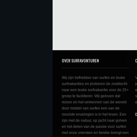
OVER SURFAVONTUREN
Wij zijn liefhebber van surfen en leuke
V
surfvakanties en proberen de zoektocht
j
naar een leuke surfvakantie voor de 25+
e
groep te faciliteren. Wij geloven dat
s
reizen en het verkennen van de wereld
e
door middel van surfen een van de
C
mooiste ervaringen is in het leven. Een
zijn met de natuur, op jacht naar golven
en het delen van de passie voor surfen
met onze vrienden en familie brengt een