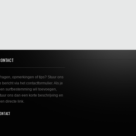
CONTACT
ragen, opmerkingen of tips? Stuur ons
e bericht via het contactformulier. Als je
en surfbestemming wil toevoegen,
tuur ons dan een korte beschrijving en
en directe link.
ONTACT