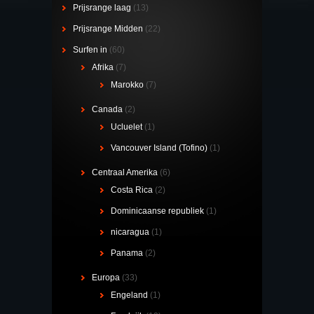
Prijsrange laag
(13)
Prijsrange Midden
(22)
Surfen in
(60)
Afrika
(7)
Marokko
(7)
Canada
(2)
Ucluelet
(1)
Vancouver Island (Tofino)
(1)
Centraal Amerika
(6)
Costa Rica
(2)
Dominicaanse republiek
(1)
nicaragua
(1)
Panama
(2)
Europa
(33)
Engeland
(1)