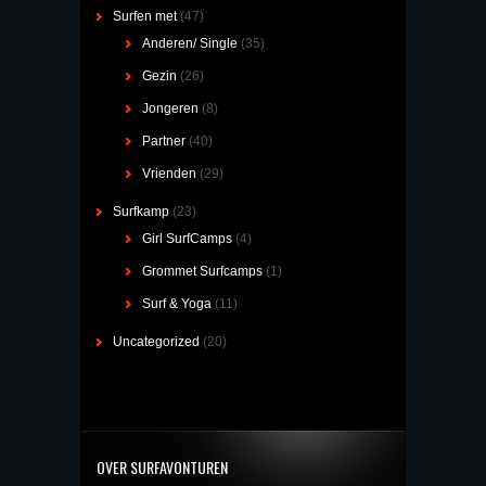
Surfen met
(47)
Anderen/ Single
(35)
Gezin
(26)
Jongeren
(8)
Partner
(40)
Vrienden
(29)
Surfkamp
(23)
Girl SurfCamps
(4)
Grommet Surfcamps
(1)
Surf & Yoga
(11)
Uncategorized
(20)
OVER SURFAVONTUREN