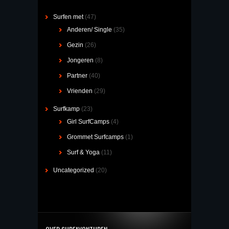
Surfen met
(47)
Anderen/ Single
(35)
Gezin
(26)
Jongeren
(8)
Partner
(40)
Vrienden
(29)
Surfkamp
(23)
Girl SurfCamps
(4)
Grommet Surfcamps
(1)
Surf & Yoga
(11)
Uncategorized
(20)