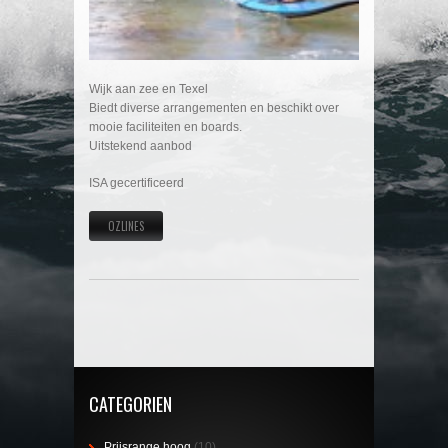
Wijk aan zee en Texel
Biedt diverse arrangementen en beschikt over
mooie faciliteiten en boards.
Uitstekend aanbod
ISA gecertificeerd
OZLINES
CATEGORIEN
Prijsrange hoog
(10)