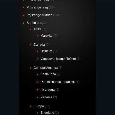
Prijsrange laag
(13)
Prijsrange Midden
(22)
Surfen in
(60)
Afrika
(7)
Marokko
(7)
Canada
(2)
Ucluelet
(1)
Vancouver Island (Tofino)
(1)
Centraal Amerika
(6)
Costa Rica
(2)
Dominicaanse republiek
(1)
nicaragua
(1)
Panama
(2)
Europa
(33)
Engeland
(1)