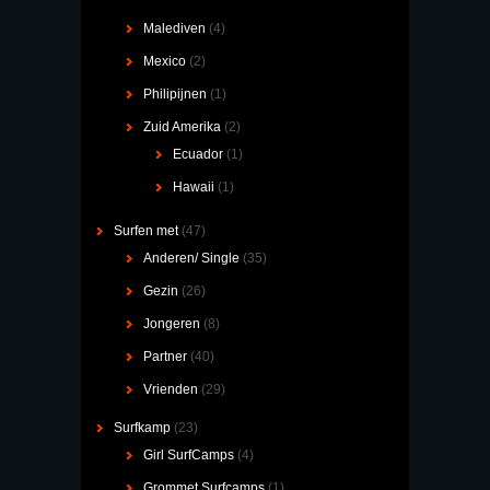
Malediven
(4)
Mexico
(2)
Philipijnen
(1)
Zuid Amerika
(2)
Ecuador
(1)
Hawaii
(1)
Surfen met
(47)
Anderen/ Single
(35)
Gezin
(26)
Jongeren
(8)
Partner
(40)
Vrienden
(29)
Surfkamp
(23)
Girl SurfCamps
(4)
Grommet Surfcamps
(1)