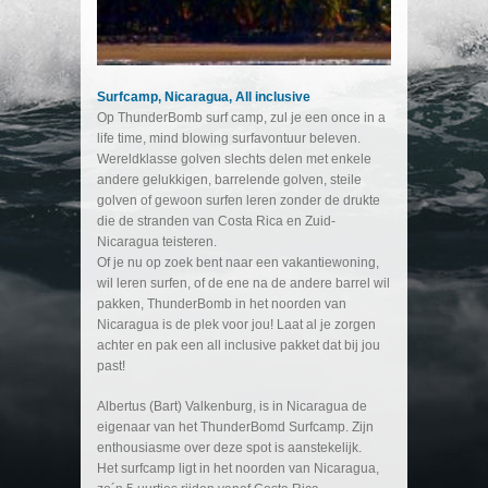
Surfcamp, Nicaragua, All inclusive
Op ThunderBomb surf camp, zul je een once in a
life time, mind blowing surfavontuur beleven.
Wereldklasse golven slechts delen met enkele
andere gelukkigen, barrelende golven, steile
golven of gewoon surfen leren zonder de drukte
die de stranden van Costa Rica en Zuid-
Nicaragua teisteren.
Of je nu op zoek bent naar een vakantiewoning,
wil leren surfen, of de ene na de andere barrel wil
pakken, ThunderBomb in het noorden van
Nicaragua is de plek voor jou! Laat al je zorgen
achter en pak een all inclusive pakket dat bij jou
past!
Albertus (Bart) Valkenburg, is in Nicaragua de
eigenaar van het ThunderBomd Surfcamp. Zijn
enthousiasme over deze spot is aanstekelijk.
Het surfcamp ligt in het noorden van Nicaragua,