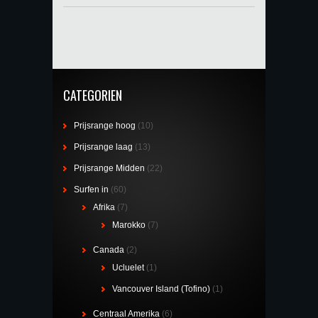
CATEGORIEN
Prijsrange hoog
(10)
Prijsrange laag
(13)
Prijsrange Midden
(22)
Surfen in
(60)
Afrika
(7)
Marokko
(7)
Canada
(2)
Ucluelet
(1)
Vancouver Island (Tofino)
(1)
Centraal Amerika
(6)