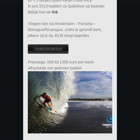
zo´n 5 uurtjes rijden vanaf Costa Rica.
In juni 2013 hadden ze Quiksilver op bezoek!
Bekijk hier de
link
Vliegen kan via Amsterdam – Panama –
Managua/Nicaragua, zodra je gelandt bent,
pikken zij je op. KLM vliegt dagelijks.
THUNDERBOMBSURF
Prijsrange: 500 tot 1300 euro per week
afhankelijk van gekozen pakket.