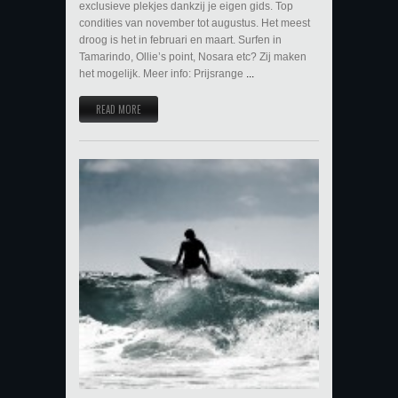
exclusieve plekjes dankzij je eigen gids. Top
condities van november tot augustus. Het meest
droog is het in februari en maart. Surfen in
Tamarindo, Ollie’s point, Nosara etc? Zij maken
het mogelijk. Meer info: Prijsrange
...
READ MORE