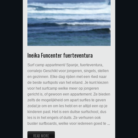
Ineika Funcenter fuerteventura
Surf camp appartment/ Spanje, fuerteventura,
corralejo Geschikt voor jongeren, singels, stellen
en gezinnen. Elke dag rijden met een 4wd naar
de beste surfspots van het eiland. Je kunt kiezen
voor het surfcamp welke meer op jongeren
gericht is, of gewoon een appartement. Ze bieden
zelfs de mogelijkheid om apart surfles te geven
zodat je om en om les hebt en er altijd een op je
kinderen past. Het is een duitse surfschool, dus
les is in het engels of duits. Ze verhuren ook
buster surfboards, welke voor iedereen goed te
...
READ MORE