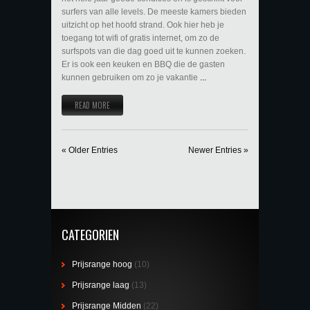
surfers van alle levels. De meeste kamers bieden
uitzicht op het hoofd strand. Ook hier heb je
toegang tot wifi of gratis internet, om zo de
surfspots van die dag goed uit te kunnen zoeken.
Er is ook een keuken en BBQ die de gasten
kunnen gebruiken om zo je vakantie
...
READ MORE
« Older Entries
Newer Entries »
CATEGORIEN
Prijsrange hoog
(10)
Prijsrange laag
(13)
Prijsrange Midden
(22)