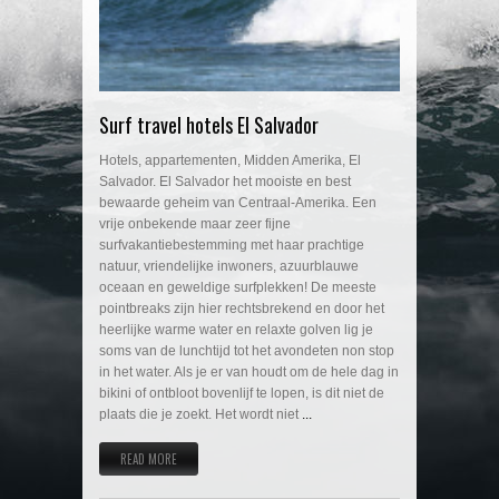
Surf travel hotels El Salvador
Hotels, appartementen, Midden Amerika, El
Salvador. El Salvador het mooiste en best
bewaarde geheim van Centraal-Amerika. Een
vrije onbekende maar zeer fijne
surfvakantiebestemming met haar prachtige
natuur, vriendelijke inwoners, azuurblauwe
oceaan en geweldige surfplekken! De meeste
pointbreaks zijn hier rechtsbrekend en door het
heerlijke warme water en relaxte golven lig je
soms van de lunchtijd tot het avondeten non stop
in het water. Als je er van houdt om de hele dag in
bikini of ontbloot bovenlijf te lopen, is dit niet de
plaats die je zoekt. Het wordt niet
...
READ MORE