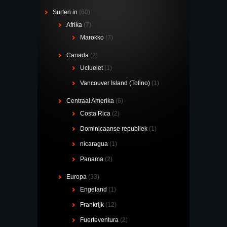
Surfen in
(60)
Afrika
(7)
Marokko
(7)
Canada
(2)
Ucluelet
(1)
Vancouver Island (Tofino)
(1)
Centraal Amerika
(6)
Costa Rica
(2)
Dominicaanse republiek
(1)
nicaragua
(1)
Panama
(2)
Europa
(33)
Engeland
(1)
Frankrijk
(12)
Fuerteventura
(2)