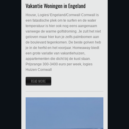
Vakantie Woningen in Engeland
House, Logies/ Engeland/Cornwall Cornwall is
een fatastische plek om te surfen en de water
temperatuur is hier ook nog eens aangenaam
vanwege de warme golfstroming. Je zult het niet
geloven maar hier kun je zelfs palmbomen aan
de boulevard tegenkomen. De beste golven heb
je in de herfst en het voorjaar. Homeaway biedt
een grote variatie van vakantiehuizen,
appartementen die dicht bij de kust staan.
Prijsrange 300-3400 euro per week, logies
Huizen Cornwall
READ MORE