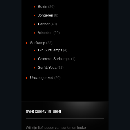
Gezin
(26)
Jongeren
(8)
Partner
(40)
Vrienden
(29)
Surfkamp
(23)
Girl SurfCamps
(4)
Grommet Surfcamps
(1)
Surf & Yoga
(11)
Uncategorized
(20)
OVER SURFAVONTUREN
Wij zijn liefhebber van surfen en leuke