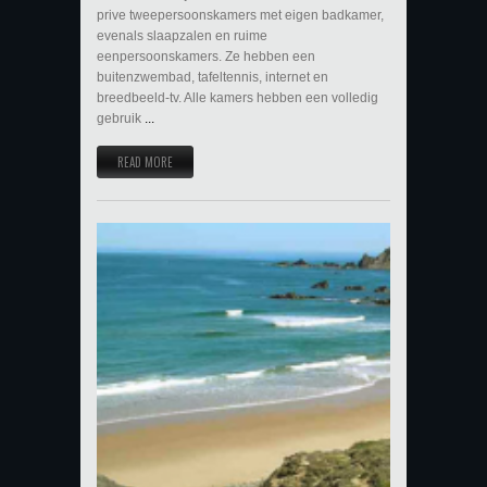
prive tweepersoonskamers met eigen badkamer,
evenals slaapzalen en ruime
eenpersoonskamers. Ze hebben een
buitenzwembad, tafeltennis, internet en
breedbeeld-tv. Alle kamers hebben een volledig
gebruik
...
READ MORE