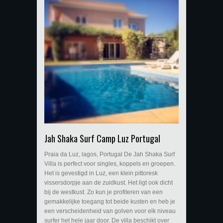
Jah Shaka Surf Camp Luz Portugal
Praia da Luz, lagos, Portugal De Jah Shaka Surf
Villa is perfect voor singles, koppels en groepen.
Het is gevestigd in Luz, een klein pittoresk
vissersdorpje aan de zuidkust. Het ligt ook dicht
bij de westkust. Zo kun je profiteren van een
gemakkelijke toegang tot beide kusten en heb je
een verscheidenheid van golven voor elk niveau
surfer het hele jaar door. De villa beschikt over