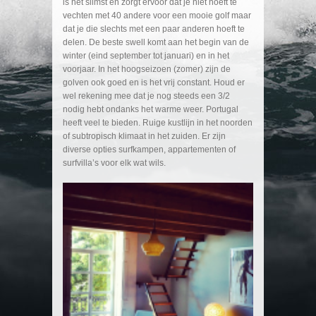
is het slimst en zorgt ervoor dat je niet hoeft te
vechten met 40 andere voor een mooie golf maar
dat je die slechts met een paar anderen hoeft te
delen. De beste swell komt aan het begin van de
winter (eind september tot januari) en in het
voorjaar. In het hoogseizoen (zomer) zijn de
golven ook goed en is het vrij constant. Houd er
wel rekening mee dat je nog steeds een 3/2
nodig hebt ondanks het warme weer. Portugal
heeft veel te bieden. Ruige kustlijn in het noorden
of subtropisch klimaat in het zuiden. Er zijn
diverse opties surfkampen, appartementen of
surfvilla’s voor elk wat wils.