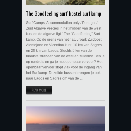
The Goodfeeling surf hostel surfkamp
Surf Camps, Accommodation only / Portugal /
Zuid Algarve Precies in het midden van de west
kust en de algarve ligt “ The “Goodfeeling” Surf
kamp. Op de grens van het natuurpark Zuidoost
Alentejano en Vicentina kust, 10 km van Sagres
en 20 km van Lagos. Slechts 5 km van de
mooiste stranden van de west-en zuidkust. Ben je
op rondreis en ga je met openbaar vervoer? Het
openbaar vervoer stopt vlak voor de ingang van
het Surfkamp. Dezelfde bussen brengen je ook
naar Lagos en Sagres om van de
...
READ MORE