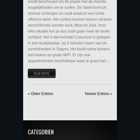
wordt beschouwd als de plaats met de meeste
mogelijkheden om te surfen. De Swell komt uit
diverse richtingen en vaak waait er een lichte
offshore-wind. Alle surfers kunnen kiezen uit twee
verschillende soorten kust, West en Zuid. Voor
elke situatie kun je dus zoek gaan naar de beste
surfspot. Het 4-sterrenhotel Casa Azul is gelegen
in een kustplaatsje, op 5 minuten lopen van de
zandstranden in Sagres. Het biedt ruime kamers
met balkon en gratis WiFi. Er zijn ook
appartementen beschikbaar waar je goed met
...
READ MORE
« Older Entries
Newer Entries »
CATEGORIEN