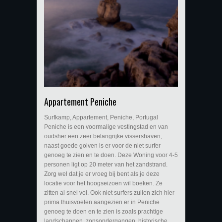
Appartement Peniche
Surfkamp, Appartement, Peniche, Portugal
Peniche is een voormalige vestingstad en van
oudsher een zeer belangrijke vissershaven,
naast goede golven is er voor de niet surfer
genoeg te zien en te doen. Deze Woning voor 4-5
personen ligt op 20 meter van het zandstrand.
Zorg wel dat je er vroeg bij bent als je deze
locatie voor het hoogseizoen wil boeken. Ze
zitten al snel vol. Ook niet surfers zullen zich hier
prima thuisvoelen aangezien er in Peniche
genoeg te doen en te zien is zoals prachtige
landschappen, zonsondergangen, historische