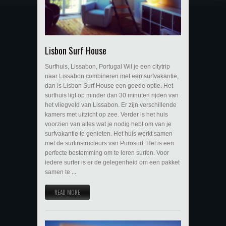
Lisbon Surf House
Surfhuis, Lissabon, Portugal Wil je een citytrip
naar Lissabon combineren met een surfvakantie,
dan is Lisbon Surf House een goede optie. Het
surfhuis ligt op minder dan 30 minuten rijden van
het vliegveld van Lissabon. Er zijn verschillende
kamers met uitzicht op zee. Verder is het huis
voorzien van alles wat je nodig hebt om van je
surfvakantie te genieten. Het huis werkt samen
met de surfinstructeurs van Purosurf. Het is een
perfecte bestemming om te leren surfen. Voor
iedere surfer is er de gelegenheid om een pakket
samen te
...
READ MORE