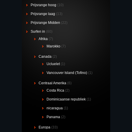
Prijsrange hoog
(10)
Prijsrange laag
(13)
Prijsrange Midden
(22)
Surfen in
(60)
Afrika
(7)
Marokko
(7)
Canada
(2)
Ucluelet
(1)
Vancouver Island (Tofino)
(1)
Centraal Amerika
(6)
Costa Rica
(2)
Dominicaanse republiek
(1)
nicaragua
(1)
Panama
(2)
Europa
(33)